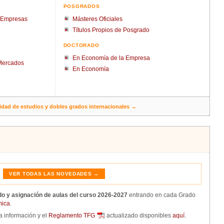
POSGRADOS
e Empresas
Másteres Oficiales
Títulos Propios de Posgrado
DOCTORADO
En Economía de la Empresa
 Mercados
En Economía
idad de estudios y dobles grados internacionales →
VER TODAS LAS NOVEDADES →
do y asignación de aulas del curso 2026-2027
entrando en cada Grado
mica
.
la información y el
Reglamento TFG
actualizado disponibles
aquí
.