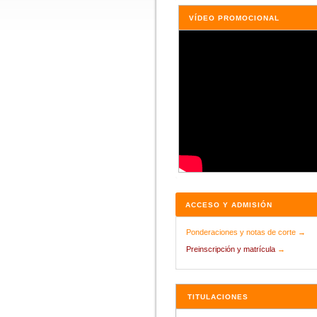
VÍDEO PROMOCIONAL
ACCESO Y ADMISIÓN
Ponderaciones y notas de corte →
Preinscripción y matrícula
→
TITULACIONES