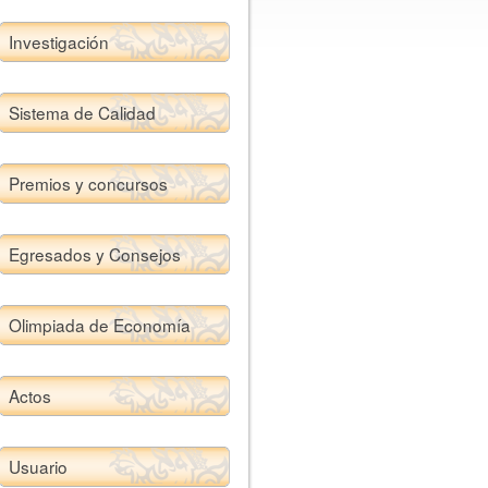
Investigación
Sistema de Calidad
Premios y concursos
Egresados y Consejos
Olimpiada de Economía
Actos
Usuario