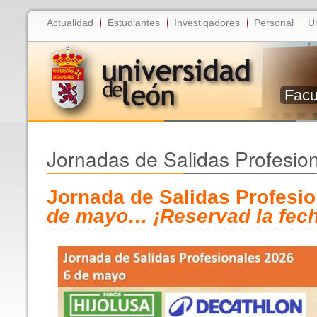
Actualidad
Estudiantes
Investigadores
Personal
U
Facu
Jornadas de Salidas Profesio
Jornada de Salidas Profesio
de mayo… ¡Reservad la fech