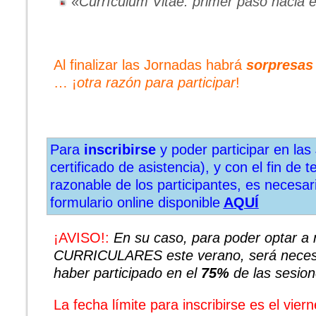
«
Currículum Vitae: primer paso hacia 
Al finalizar las Jornadas habrá
sorpresas
…
¡
otra razón para participar
!
Para
inscribirse
y poder participar en las
certificado de asistencia), y con el fin de 
razonable de los participantes, es necesari
formulario online disponible
AQUÍ
¡AVISO!:
En su caso, para poder optar a r
CURRICULARES este verano, será necesa
haber participado en el
75%
de las sesione
La fecha límite para inscribirse es el vier