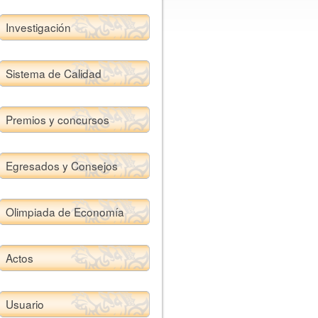
Investigación
Sistema de Calidad
Premios y concursos
Egresados y Consejos
Olimpiada de Economía
Actos
Usuario