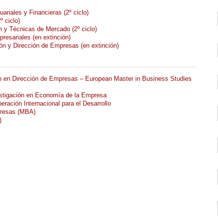
ariales y Financieras (2º ciclo)
 ciclo)
n y Técnicas de Mercado (2º ciclo)
resariales (en extinción)
ión y Dirección de Empresas (en extinción)
io en Dirección de Empresas – European Master in Business Studies
estigación en Economía de la Empresa
eración Internacional para el Desarrollo
presas (MBA)
)